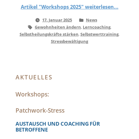
2025“
Artikel "Workshops 2025" weiterlesen...
Veröffentlicht
17. Januar 2025
News
Schlagwörter:
unter
Gewohnheiten ändern
,
Lerncoaching
,
Selbstheilungskräfte stärken
,
Selbstwerttraining
,
Stressbewältigung
AKTUELLES
Workshops:
Patchwork-Stress
AUSTAUSCH UND COACHING FÜR
BETROFFENE