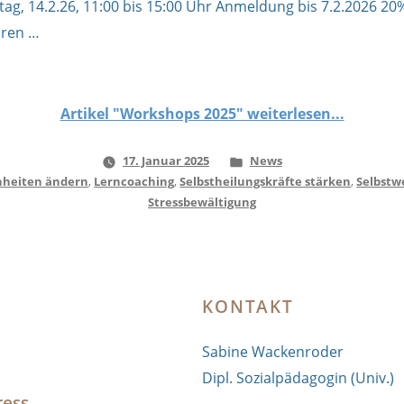
ag, 14.2.26, 11:00 bis 15:00 Uhr Anmeldung bis 7.2.2026 20
ren …
Artikel "Workshops 2025" weiterlesen...
Veröffentlicht
17. Januar 2025
News
rter:
unter
heiten ändern
,
Lerncoaching
,
Selbstheilungskräfte stärken
,
Selbstw
Stressbewältigung
KONTAKT
Sabine Wackenroder
Dipl. Sozialpädagogin (Univ.)
ress