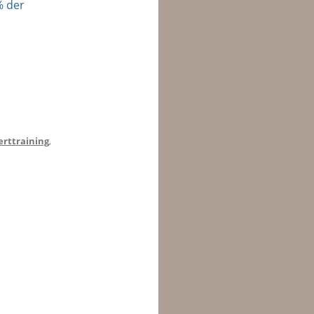
% der
erttraining
,